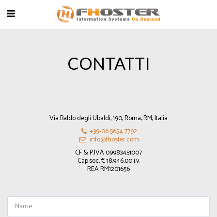
CONTATTI
Via Baldo degli Ubaldi, 190, Roma, RM, Italia
+39-06 5654 7792
info@fhoster.com
CF & P.IVA 09983451007

Cap.soc. € 18.946,00 i.v.

REA RM1201656