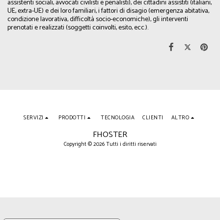
assistenti sociali, avvocati civilisti e penalisti), dei cittadini assistiti (italiani,
UE, extra-UE) e dei loro familiari, i fattori di disagio (emergenza abitativa,
condizione lavorativa, difficoltà socio-economiche), gli interventi
prenotati e realizzati (soggetti coinvolti, esito, ecc.).
SERVIZI
PRODOTTI
TECNOLOGIA
CLIENTI
ALTRO
FHOSTER
Copyright © 2026 Tutti i diritti riservati