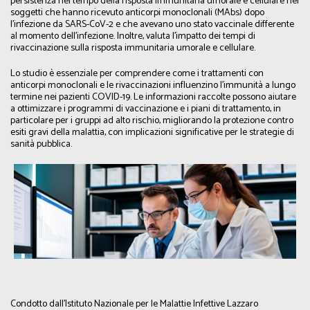
persistenza nel tempo della risposta immunitaria umorale e cellulare nei
soggetti che hanno ricevuto anticorpi monoclonali (MAbs) dopo
l'infezione da SARS-CoV-2 e che avevano uno stato vaccinale differente
al momento dell'infezione. Inoltre, valuta l'impatto dei tempi di
rivaccinazione sulla risposta immunitaria umorale e cellulare.
Lo studio è essenziale per comprendere come i trattamenti con
anticorpi monoclonali e le rivaccinazioni influenzino l'immunità a lungo
termine nei pazienti COVID-19. Le informazioni raccolte possono aiutare
a ottimizzare i programmi di vaccinazione e i piani di trattamento, in
particolare per i gruppi ad alto rischio, migliorando la protezione contro
esiti gravi della malattia, con implicazioni significative per le strategie di
sanità pubblica.
Condotto dall'Istituto Nazionale per le Malattie Infettive Lazzaro