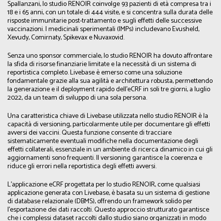
Spallanzani, lo studio RENOIR coinvolge 93 pazienti di età compresa tra i
18 e i 65 anni, con un totale di 444 visite, e si concentra sulla durata delle
risposte immunitarie post-trattamento e sugli effetti delle successive
vaccinazioni. I medicinali sperimentali (IMPs) includevano Evusheld,
Xevudy, Comirnaty, Spikevax e Nuvaxovid.
Senza uno sponsor commerciale, lo studio RENOIR ha dovuto affrontare
la sfida di risorse finanziarie limitate e la necessità di un sistema di
reportistica completo. Livebase è emerso come una soluzione
fondamentale grazie alla sua agilità e architettura robusta, permettendo
la generazione e il deployment rapido dell'eCRF in soli tre giorni, a luglio
2022, da un team di sviluppo di una sola persona.
Una caratteristica chiave di Livebase utilizzata nello studio RENOIR è la
capacità di versioning, particolarmente utile per documentare gli effetti
avversi dei vaccini. Questa funzione consente di tracciare
sistematicamente eventuali modifiche nella documentazione degli
effetti collaterali, essenziale in un ambiente di ricerca dinamico in cui gli
aggiornamenti sono frequenti. Il versioning garantisce la coerenza e
riduce gli errori nella reportistica degli effetti avversi.
L'applicazione eCRF progettata per lo studio RENOIR, come qualsiasi
applicazione generata con Livebase, è basata su un sistema di gestione
di database relazionale (DBMS), offrendo un framework solido per
l'esportazione dei dati raccolti. Questo approccio strutturato garantisce
che i complessi dataset raccolti dallo studio siano organizzati in modo