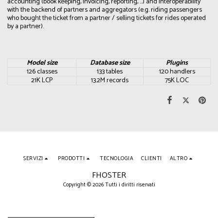
accounting (book keeping, invoicing, reporting, …) and interoperability
with the backend of partners and aggregators (e.g. riding passengers
who bought the ticket from a partner / selling tickets for rides operated
by a partner).
Model size
Database size
Plugins
126 classes
133 tables
120 handlers
21K LCP
13.2M records
75K LOC
SERVIZI
PRODOTTI
TECNOLOGIA
CLIENTI
ALTRO
FHOSTER
Copyright © 2026 Tutti i diritti riservati